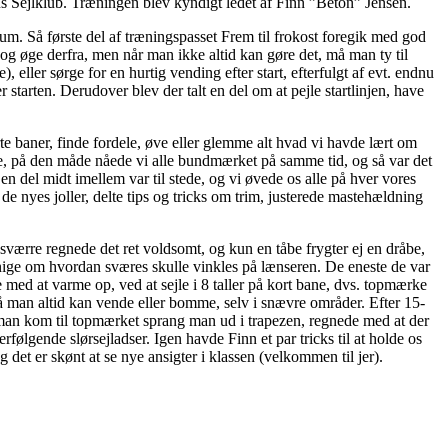
us Sejlklub. Træningen blev kyndigt ledet af Finn ”Beton” Jensen.
uum. Så første del af træningspasset Frem til frokost foregik med god
 og øge derfra, men når man ikke altid kan gøre det, må man ty til
, eller sørge for en hurtig vending efter start, efterfulgt af evt. endnu
r starten. Derudover blev der talt en del om at pejle startlinjen, have
rte baner, finde fordele, øve eller glemme alt hvad vi havde lært om
ede, på den måde nåede vi alle bundmærket på samme tid, og så var det
n del midt imellem var til stede, og vi øvede os alle på hver vores
de nyes joller, delte tips og tricks om trim, justerede mastehældning
esværre regnede det ret voldsomt, og kun en tåbe frygter ej en dråbe,
e enige om hvordan sværes skulle vinkles på lænseren. De eneste de var
e med at varme op, ved at sejle i 8 taller på kort bane, dvs. topmærke
å man altid kan vende eller bomme, selv i snævre områder. Efter 15-
 man kom til topmærket sprang man ud i trapezen, regnede med at der
ølgende slørsejladser. Igen havde Finn et par tricks til at holde os
g det er skønt at se nye ansigter i klassen (velkommen til jer).