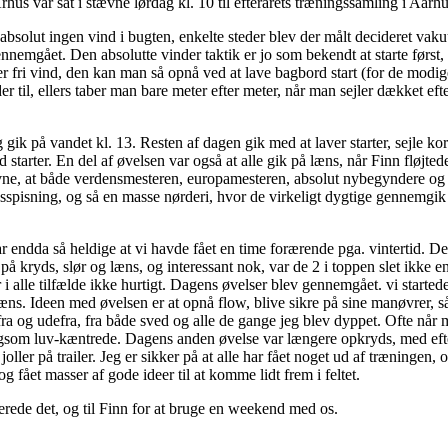
us var sat i stævne lørdag kl. 10 til efterårets træningssamling i Aarh
absolut ingen vind i bugten, enkelte steder blev der målt decideret vak
nnemgået. Den absolutte vinder taktik er jo som bekendt at starte først,
 er fri vind, den kan man så opnå ved at lave bagbord start (for de modige)
r til, ellers taber man bare meter efter meter, når man sejler dækket efte
gik på vandet kl. 13. Resten af dagen gik med at laver starter, sejle ko
starter. En del af øvelsen var også at alle gik på læns, når Finn fløjt
nævne, at både verdensmesteren, europamesteren, absolut nybegyndere og e
esspisning, og så en masse nørderi, hvor de virkeligt dygtige gennemgik 
ar endda så heldige at vi havde fået en time forærende pga. vintertid. D
r på kryds, slør og læns, og interessant nok, var de 2 i toppen slet ikk
r i alle tilfælde ikke hurtigt. Dagens øvelser blev gennemgået. vi started
ns. Ideen med øvelsen er at opnå flow, blive sikre på sine manøvrer, s
a og udefra, fra både sved og alle de gange jeg blev dyppet. Ofte når
ngsom luv-kæntrede. Dagens anden øvelse var længere opkryds, med efterf
ler på trailer. Jeg er sikker på at alle har fået noget ud af træningen, o
g fået masser af gode ideer til at komme lidt frem i feltet.
gerede det, og til Finn for at bruge en weekend med os.