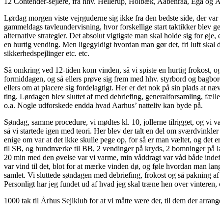
12 Contender-sejlere, fra hhv. Hellerup, Holbæk, Aabenraa, Egå og Årh
Lørdag morgen viste vejrguderne sig ikke fra den bedste side, der var 
gammeldags tavleundervisning, hvor forskellige start taktikker blev ge
alternative strategier. Det absolut vigtigste man skal holde sig for øje,
en hurtig vending. Men ligegyldigt hvordan man gør det, fri luft skal de
sikkerhedspejlinger etc. etc.
Så omkring ved 12-tiden kom vinden, så vi spiste en hurtig frokost, og 
formiddagen, og så ellers prøve sig frem med hhv. styrbord og bagbord 
ellers om at placere sig fordelagtigt. Her er det nok på sin plads at 
ting. Lørdagen blev sluttet af med debriefing, generalforsamling, fæll
o.a. Nogle udforskede endda hvad Aarhus’ natteliv kan byde på.
Søndag, samme procedure, vi mødtes kl. 10, jollerne tilrigget, og vi v
så vi startede igen med teori. Her blev der talt en del om sværdvinkle
enige om var at det ikke skulle pege op, for så er man væltet, og det e
til SB, og bundmærke til BB, 2 vendinger på kryds, 2 bomninger på læ
20 min med den øvelse var vi varme, min våddragt var våd både indefr
var vind til det, blot for at mærke vinden dø, og føle hvordan man la
samlet. Vi sluttede søndagen med debriefing, frokost og så pakning af jol
Personligt har jeg fundet ud af hvad jeg skal træne hen over vinteren, o
1000 tak til Århus Sejlklub for at vi måtte være der, til dem der arran