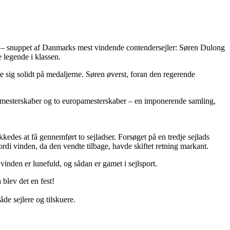
de – snuppet af Danmarks mest vindende contendersejler: Søren Dulong
 legende i klassen.
e sig solidt på medaljerne. Søren øverst, foran den regerende
ensmesterskaber og to europamesterskaber – en imponerende samling,
edes at få gennemført to sejladser. Forsøget på en tredje sejlads
di vinden, da den vendte tilbage, havde skiftet retning markant.
vinden er lunefuld, og sådan er gamet i sejlsport.
 blev det en fest!
åde sejlere og tilskuere.