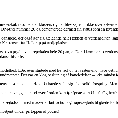
mesterskab i Contender-klassen, og her blev sejren – ikke overrasken
g DM-titel nummer 20 og cementerede dermed sin status som en levende
anskere, der også gør sig gældende helt i toppen af verdenseliten, satt
Kristensen fra Hellerup på tredjepladsen.
r hans navn prydet vandrepokalen hele 20 gange. Dertil kommer to verd
dansk historie.
dighed. Lørdagen startede med høj sol og let vestenvind, hvor det lykk
ndmærket. Det var en klog beslutning af baneledelsen – ikke mindst for
ensen, som på det tidspunkt havde sejlet sig til et solidt forspring. Men 
vinden smygende ind over fjorden kort før første start kl. 10. Og herfra
fire sejladser – med masser af fart, action og trapezsejlads til glæde for b
lfortjent vinder på toppen af podiet!