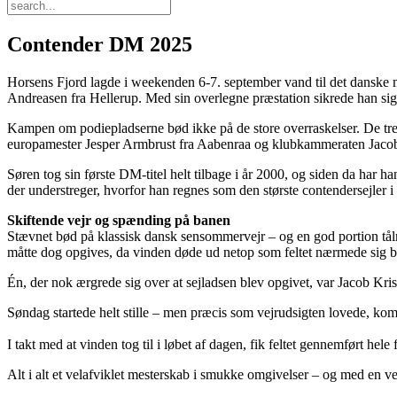
Contender DM 2025
Horsens Fjord lagde i weekenden 6-7. september vand til det danske 
Andreasen fra Hellerup. Med sin overlegne præstation sikrede han si
Kampen om podiepladserne bød ikke på de store overraskelser. De tre d
europamester Jesper Armbrust fra Aabenraa og klubkammeraten Jacob 
Søren tog sin første DM-titel helt tilbage i år 2000, og siden da ha
der understreger, hvorfor han regnes som den største contendersejler i 
Skiftende vejr og spænding på banen
Stævnet bød på klassisk dansk sensommervejr – og en god portion tålmo
måtte dog opgives, da vinden døde ud netop som feltet nærmede sig bu
Én, der nok ærgrede sig over at sejladsen blev opgivet, var Jacob Krist
Søndag startede helt stille – men præcis som vejrudsigten lovede, kom 
I takt med at vinden tog til i løbet af dagen, fik feltet gennemført hele 
Alt i alt et velafviklet mesterskab i smukke omgivelser – og med en ve